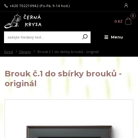
+420 702210942
(Po-Pá, 9-14 hod.)
0
0 Kč
Menu
Úvod
Obrazy
Brouk č.1 do sbírky brouků - originál
Brouk č.1 do sbírky brouků -
originál