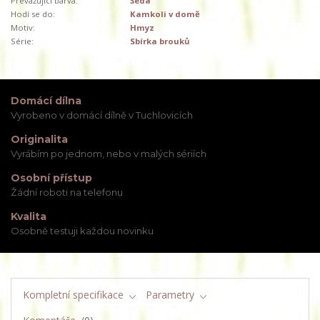
Převažující barva:
Šedá
Hodí se do:
Kamkoli v domě
Motiv:
Hmyz
Série:
Sbírka brouků
Domácí dílna
Vyrobeno v domácí dílně v Tuchlovicích
Originalita
Vyrábím po jednom, nebo v malých sériích
Osobní přístup
Žádní roboti na telefonu
Kvalita
Osobně testuji každou novinku
Kompletní specifikace
Parametry