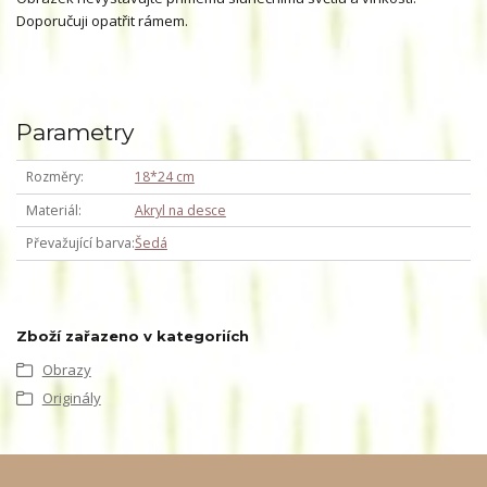
Doporučuji opatřit rámem.
Parametry
Rozměry
18*24 cm
Materiál
Akryl na desce
Převažující barva
Šedá
Zboží zařazeno v kategoriích
Obrazy
Originály