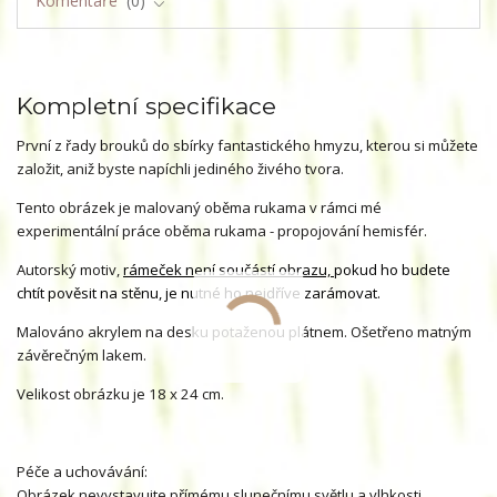
Komentáře
0
Kompletní specifikace
První z řady brouků do sbírky fantastického hmyzu, kterou si můžete
založit, aniž byste napíchli jediného živého tvora.
Tento obrázek je malovaný oběma rukama v rámci mé
experimentální práce oběma rukama - propojování hemisfér.
Autorský motiv,
rámeček není součástí obrazu,
pokud ho budete
chtít pověsit na stěnu, je nutné ho nejdříve zarámovat.
Malováno akrylem na desku potaženou plátnem. Ošetřeno matným
závěrečným lakem.
Velikost obrázku je 18 x 24 cm.
Péče a uchovávání:
Obrázek nevystavujte přímému slunečnímu světlu a vlhkosti.