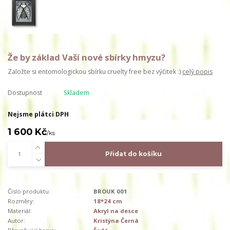
Že by základ Vaší nové sbírky hmyzu?
Založte si entomologickou sbírku cruelty free bez výčitek :)
celý popis
Dostupnost
Skladem
Nejsme plátci DPH
1 600 Kč
/
ks
Přidat do košíku
Číslo produktu:
BROUK 001
Rozměry:
18*24 cm
Materiál:
Akryl na desce
Autor:
Kristýna Černá