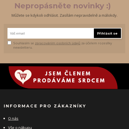
Nepropásněte novinky :)
Můžete se kdykoli odhlásit. Zasílám nepravidelně a málokdy.
Přihlásit se
Souhlasím se
zpracováním osobních údajů
za účelem rozesílky
newsletteru.
INFORMACE PRO ZÁKAZNÍKY
O nás
Vše o nákupu